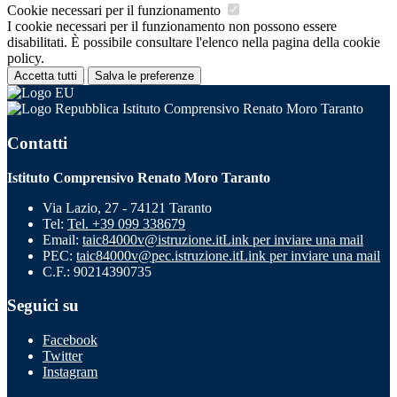
Cookie necessari per il funzionamento
I cookie necessari per il funzionamento non possono essere
disabilitati. È possibile consultare l'elenco nella pagina della cookie
policy.
Accetta tutti
Salva le preferenze
Istituto Comprensivo Renato Moro Taranto
Contatti
Istituto Comprensivo Renato Moro Taranto
Via Lazio, 27 - 74121 Taranto
Tel:
Tel. +39 099 338679
Email:
taic84000v@istruzione.it
Link per inviare una mail
PEC:
taic84000v@pec.istruzione.it
Link per inviare una mail
C.F.: 90214390735
Seguici su
Facebook
Twitter
Instagram