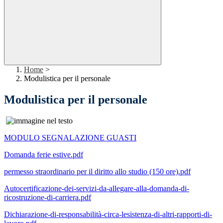
Home
>
Modulistica per il personale
Modulistica per il personale
MODULO SEGNALAZIONE GUASTI
Domanda ferie estive.pdf
permess
o s
traordinario per il diritto allo studio (150 ore).pdf
Autocertificazione-dei-servizi-da-allegare-alla-domanda-di-
ricostruzione-di-carriera.pdf
Dichiarazione-di-responsabilità-circa-lesistenza-di-altri-rapporti-di-