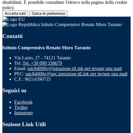
disabilitati. È possibile consultare l'elenco nella pagina della cookie
policy.
Accetta tutti
Salva le preferenze
Istituto Comprensivo Renato Moro Taranto
Contatti
Istituto Comprensivo Renato Moro Taranto
Via Lazio, 27 - 74121 Taranto
Tel:
Tel. +39 099 338679
Email:
taic84000v@istruzione.it
Link per inviare una mail
PEC:
taic84000v@pec.istruzione.it
Link per inviare una mail
C.F.: 90214390735
Seguici su
Facebook
Twitter
Instagram
Sezione Link Utili