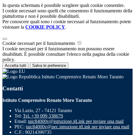
In questa schermata è possibile scegliere quali cookie consentire.
I cookie necessari sono quelli che consentono il funzionamento della
piattaforma e non è possibile disabilitarli.
Per conoscere quali sono i cookie necessari al funzionamento potete
visionare la
COOKIE POLICY
.
Cookie necessari per il funzionamento
I cookie necessari per il funzionamento non possono essere
disabilitati. È possibile consultare l'elenco nella pagina della cookie
policy.
Accetta tutti
Salva le preferenze
Istituto Comprensivo Renato Moro Taranto
Contatti
Istituto Comprensivo Renato Moro Taranto
Via Lazio, 27 - 74121 Taranto
Tel:
Tel. +39 099 338679
Email:
taic84000v@istruzione.it
Link per inviare una mail
PEC:
taic84000v@pec.istruzione.it
Link per inviare una mail
C.F.: 90214390735