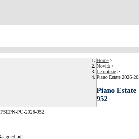
Home
>
Novità
>
Le notizie
>
Piano Estate 2026-
Piano Estat
952
4.A-FSEPN-PU-2026-952
igned.pdf