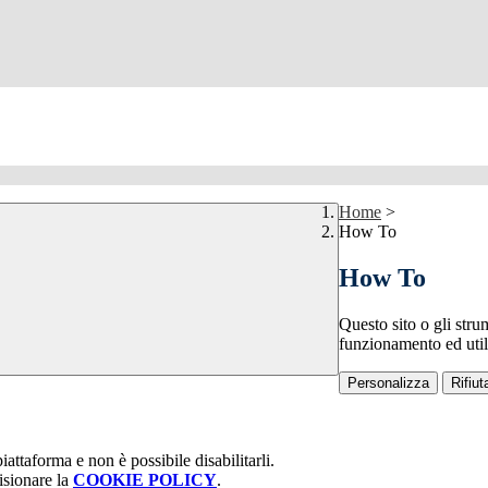
Home
>
How To
How To
Questo sito o gli stru
funzionamento ed utili 
Personalizza
Rifiuta
attaforma e non è possibile disabilitarli.
isionare la
COOKIE POLICY
.